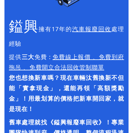
鎰興
擁有17年的
汽車報廢回收
處理
經驗
提供
三大
免費 :
免費線上報價 、免費到府
拖吊 、免費開立合法回收管制聯單
您也想換新車嗎？現在車輛汰舊換新不但
能「實拿現金」，還能再領「高額獎勵
金」！用最划算的價格把新車開回家，就
是現在！
舊車處理就找《鎰興報廢車回收》！專業
團隊快速到府、價格透明，整個流程迅速