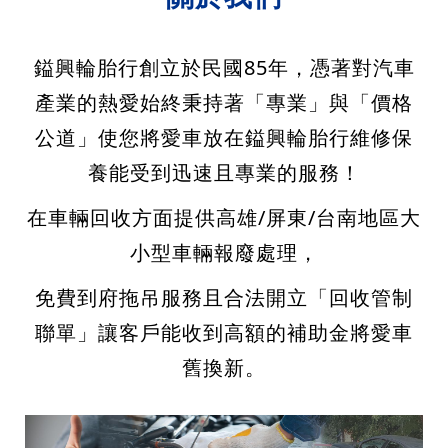
鎰興輪胎行創立於民國85年，憑著對汽車
產業的熱愛始終秉持著「專業」與「價格
公道」使您將愛車放在鎰興輪胎行維修保
養能受到迅速且專業的服務！
在車輛回收方面提供高雄/屏東/台南地區大
小型車輛報廢處理，
免費到府拖吊服務且合法開立「回收管制
聯單」讓客戶能收到高額的補助金將愛車
舊換新
。